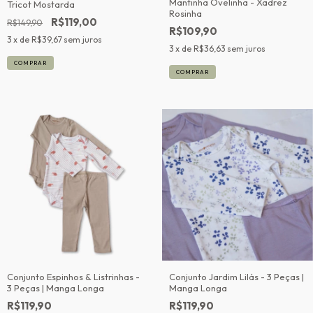
Mantinha Ovelinha - Xadrez
Tricot Mostarda
Rosinha
R$119,00
R$149,90
R$109,90
3
x de
R$39,67
sem juros
3
x de
R$36,63
sem juros
COMPRAR
Conjunto Espinhos & Listrinhas -
Conjunto Jardim Lilás - 3 Peças |
3 Peças | Manga Longa
Manga Longa
R$119,90
R$119,90