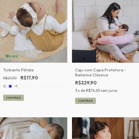
18
% OFF
Turbante Pétala
Caju com Capa Protetora -
Bailarina Clássica
R$17,90
R$21,90
R$229,90
+3
3
x de
R$76,63
sem juros
COMPRAR