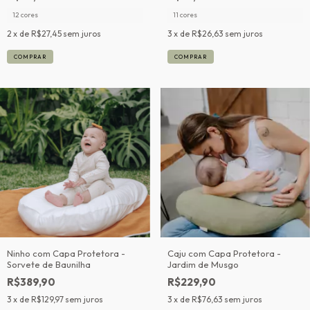
12 cores
11 cores
2
x de
R$27,45
sem juros
3
x de
R$26,63
sem juros
COMPRAR
COMPRAR
Ninho com Capa Protetora -
Caju com Capa Protetora -
Sorvete de Baunilha
Jardim de Musgo
R$389,90
R$229,90
3
x de
R$129,97
sem juros
3
x de
R$76,63
sem juros