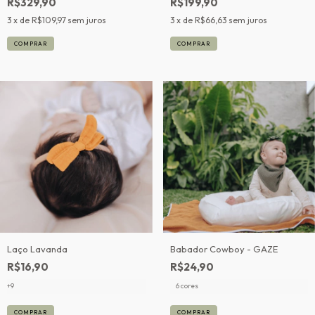
R$329,90
R$199,90
3
x de
R$109,97
sem juros
3
x de
R$66,63
sem juros
Laço Lavanda
Babador Cowboy - GAZE
R$16,90
R$24,90
+9
6 cores
COMPRAR
COMPRAR