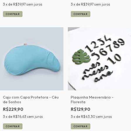
3
x de
R$39,97
sem juros
3
x de
R$39,97
sem juros
COMPRAR
COMPRAR
Caju com Capa Protetora - Céu
Plaquinha Mesversário -
de Sonhos
Floresta
R$229,90
R$129,90
3
x de
R$76,63
sem juros
3
x de
R$43,30
sem juros