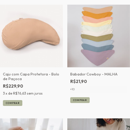
Caju com Capa Protetora - Bolo
Babador Cowboy - MALHA
de Paçoca
R$21,90
R$229,90
+10
3
x de
R$76,63
sem juros
COMPRAR