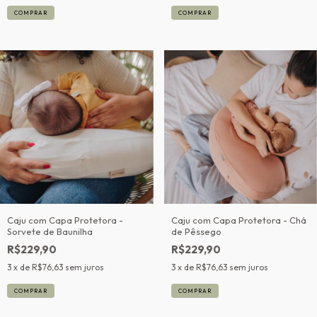
Caju com Capa Protetora -
Caju com Capa Protetora - Chá
Sorvete de Baunilha
de Pêssego
R$229,90
R$229,90
3
x de
R$76,63
sem juros
3
x de
R$76,63
sem juros