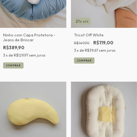
21
% OFF
Ninho com Capa Protetora -
Tricot Off White
Jeans de Brincar
R$119,00
R$149,90
R$389,90
3
x de
R$39,67
sem juros
3
x de
R$129,97
sem juros
COMPRAR