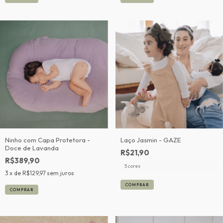
Ninho com Capa Protetora -
Laço Jasmin - GAZE
Doce de Lavanda
R$21,90
R$389,90
5 cores
3
x de
R$129,97
sem juros
COMPRAR