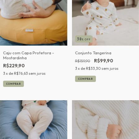
38
% OFF
Caju com Capa Protetora -
Conjunto Tangerina
Mostardinha
R$99,90
R$159,90
R$229,90
3
x de
R$33,30
sem juros
3
x de
R$76,63
sem juros
COMPRAR