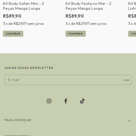
Kit Body Safari Mini - 2
Kit Body Festa no Mar - 2
Kit 
Peças Manga Longa
Peças Manga Longa
List
Lon
R$89,90
R$89,90
R$8
3
x de
R$29,97
sem juros
3
x de
R$29,97
sem juros
3
x 
COMPRAR
COMPRAR
CO
ASSINE NOSSA NEWSLETTER
PARA COMEÇAR