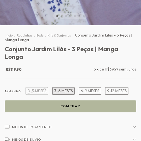
.
.
.
.
Conjunto Jardim Lilás - 3 Peças |
Início
Roupinhas
Body
Kits & Conjuntos
Manga Longa
Conjunto Jardim Lilás - 3 Peças | Manga
Longa
3
x de
R$39,97
sem juros
R$119,90
0-3 MESES
3-6 MESES
6-9 MESES
9-12 MESES
TAMANHO
MEIOS DE PAGAMENTO
MEIOS DE ENVIO