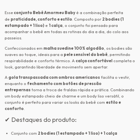
conjunto Bebê Amormeu Baby
é a combinação perfeita
Esse
de
praticidade, conforto e estilo
. Composto por
2 bodies (1
estampado + 1 liso)
e
1 calça
, o conjunto foi pensado para
acompanhar o bebê em todas as rotinas do dia a dia, do colo aos
passeios.
Confeccionados em
malha suedine 100% algodão
, os bodies são
suaves ao toque, ideais para a
pele sensível do bebê
, permitindo
respirabilidade e conforto térmico. A
calça confortável
completa o
look, garantindo liberdade de movimento sem apertar.
A
gola transpassada com ombros americanos
facilita o vestir,
enquanto o
fechamento com botões de pressão
entrepernas
torna a troca de fraldas rápida e prática. Combinando
um body estampado cheio de charme e um body liso versátil, o
conjunto é perfeito para variar os looks do bebê com
estilo e
conforto
.
✔ Destaques do produto:
Conjunto com
2 bodies (1 estampado + 1 liso) + 1 calça