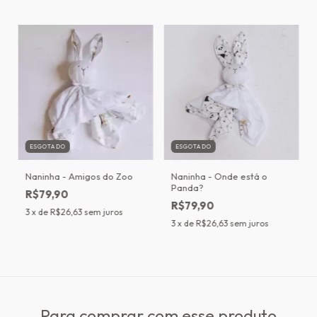
ESGOTADO
ESGOTADO
Naninha - Amigos do Zoo
Naninha - Onde está o
Panda?
R$79,90
R$79,90
3
x de
R$26,63
sem juros
3
x de
R$26,63
sem juros
Para comprar com esse produto