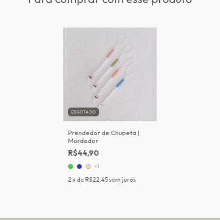
ESGOTADO
Prendedor de Chupeta |
Mordedor
R$44,90
+1
2
x de
R$22,45
sem juros