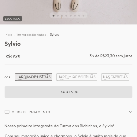
ESGOTADO
.
.
Sylvio
Início
Turma dos Bichinhos
Sylvio
3
x de
R$23,30
sem juros
R$69,90
JARDIM DE LISTRAS
JARDIM DE BOLINHAS
NAS ESTRELAS
COR
MEIOS DE PAGAMENTO
Nosso primeiro integrante da Turma dos Bichinhos, o Sylvio!
Com seu macacão único e charmoso, o Sylvio é muito mais do que