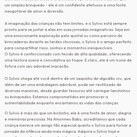
um simples brinquedo - ele é um confidente afetuoso e uma fonte
inesgotável de amor e diversão.
A imaginação das crianças não tem limites, e o Sylvio está sempre
pronto para se juntar a elas em suas jornadas imaginativas. Seja em
uma emocionante exploração pelo quintal ou como parceiro de
brincadeiras durante as tardes chuvosas, o Sylvio é o amigo perfeito
para compartilhar risos, sonhos e momentos inesquecíveis.
O Sylvio é confeccionado com tecido de alta qualidade, oferecendo
uma textura suave e convidativa ao toque. E claro, ele é um ícone de
fofura com seu adorável macacão.
O Sylvio chega até você dentro de um saquinho de algodão cru, que
além de ser uma embalagem adorável, pode ser reutilizado de
diversas maneiras, desde guardar tesouros até carregar lanchinhos
ou brinquedos. Estamos comprometidos em promover a
sustentabilidade enquanto encantamos as vidas das crianças.
O Sylvio é mais do que um bichinho; ele é uma fonte de amor, alegria
e memórias preciosas. Na Amormeu Baby, acreditamos que cada
criança merece um amigo tão especial quanto o Sylvio para tornar a
jornada da infância ainda mais mágica. Adquira o Sylvio hoje e